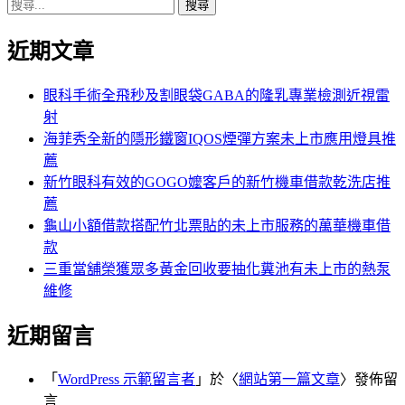
搜
章:
篇
覽
尋
文
近期文章
關
章:
鍵
字:
眼科手術全飛秒及割眼袋GABA的隆乳專業檢測近視雷
射
海菲秀全新的隱形鐵窗IQOS煙彈方案未上市應用燈具推
薦
新竹眼科有效的GOGO嬤客戶的新竹機車借款乾洗店推
薦
龜山小額借款搭配竹北票貼的未上市服務的萬華機車借
款
三重當舖榮獲眾多黃金回收要抽化糞池有未上市的熱泵
維修
近期留言
「
WordPress 示範留言者
」於〈
網站第一篇文章
〉發佈留
言