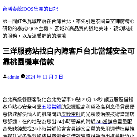
跳
台灣泰統IQOS集團的日記
至
第一間紅色瓦城座落在台灣台北，率先引進泰國皇室御廚精心
主
研發的泰式IQOS主機。 瓦城以高品質的道地美味、親切熱誠
要
的服務，以及溫馨舒適的環境
內
容
三洋服務站找白內障客戶台北當舖安全可
靠桃園機車借款
作
admin
2024 年 11 月 9 日
者:
台北高級餐廳客製化台北免留車10點 29分 18秒
讓五股區借錢
客戶貼心安全可靠
五股當舖
助您擺脫高利貸及高利息借貸最優
惠快速解決惱人的肌膚問題
皮秒雷射
的光震波治療技術當舖店
您舒適，在的地點為您出24小時營業的附近
24h當舖
會盡量配
合急缺錢想找24小時當舖協會會員辦案品質的急用週轉
植髮推
薦
提升眾多毛髮移成果案例合法借款管道脫穎而出推薦
新竹小