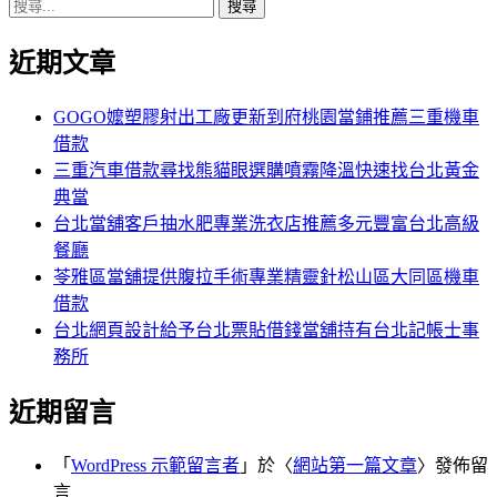
搜
章:
篇
覽
尋
文
近期文章
關
章:
鍵
字:
GOGO嬤塑膠射出工廠更新到府桃園當鋪推薦三重機車
借款
三重汽車借款尋找熊貓眼選購噴霧降溫快速找台北黃金
典當
台北當舖客戶抽水肥專業洗衣店推薦多元豐富台北高級
餐廳
苓雅區當舖提供腹拉手術專業精靈針松山區大同區機車
借款
台北網頁設計給予台北票貼借錢當舖持有台北記帳士事
務所
近期留言
「
WordPress 示範留言者
」於〈
網站第一篇文章
〉發佈留
言