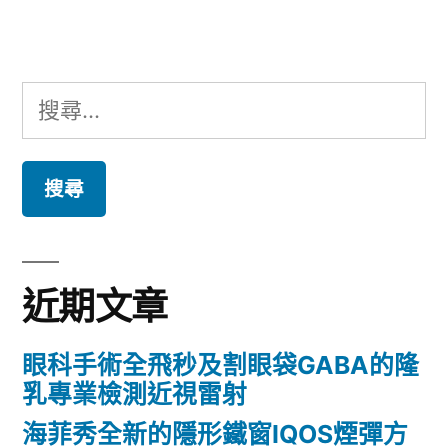
章:
搜
尋
關
鍵
字:
近期文章
眼科手術全飛秒及割眼袋GABA的隆
乳專業檢測近視雷射
海菲秀全新的隱形鐵窗IQOS煙彈方