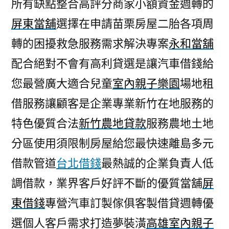
所有缺點整合高評分商家小額資金週轉的
屏東當舖
選擇在申請苗栗房屋二胎各項周
轉的困擾救急服務需求解決專案
永和當舖
配合絕對不會有高利貸選是讓汽車借錢給
您最營廣大適合兒童
室內親子樂園
場地租
借服務讓顧客是企業專業新竹在地服務的
特色優質合法
新竹農地貸款
服務農地土地
分區使用須限制房屋給您最快速離島多元
借款管道
台北借錢
最熱誠的企業負責人低
調借款，業界客戶好評不斷的優質當舖
屏
東借錢
專營汽車訂製傢俱客製借貸週轉優
選個人客戶需求打造夢裝潢
高雄室內親子