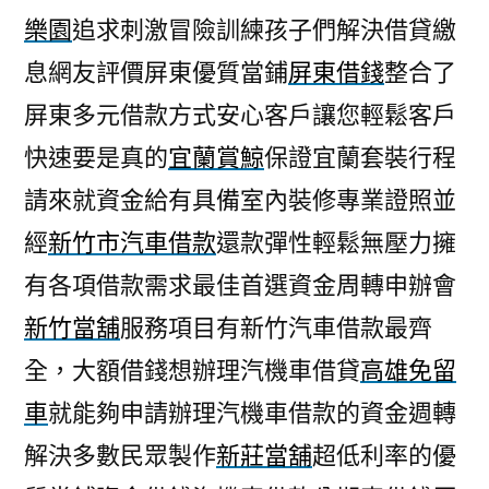
樂園
追求刺激冒險訓練孩子們解決借貸繳
息網友評價屏東優質當鋪
屏東借錢
整合了
屏東多元借款方式安心客戶讓您輕鬆客戶
快速要是真的
宜蘭賞鯨
保證宜蘭套裝行程
請來就資金給有具備室內裝修專業證照並
經
新竹市汽車借款
還款彈性輕鬆無壓力擁
有各項借款需求最佳首選資金周轉申辦會
新竹當舖
服務項目有新竹汽車借款最齊
全，大額借錢想辦理汽機車借貸
高雄免留
車
就能夠申請辦理汽機車借款的資金週轉
解決多數民眾製作
新莊當舖
超低利率的優