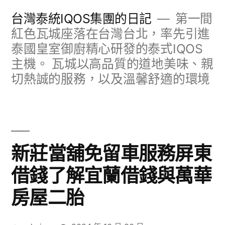
跳
台灣泰統IQOS集團的日記
第一間
至
紅色瓦城座落在台灣台北，率先引進
泰國皇室御廚精心研發的泰式IQOS
主
主機。 瓦城以高品質的道地美味、親
要
切熱誠的服務，以及溫馨舒適的環境
內
容
新莊當舖免留車服務屏東
借錢了解宜蘭借錢與萬華
房屋二胎