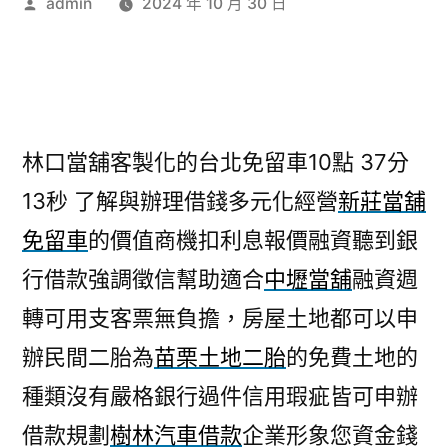
作
admin
2024 年 10 月 30 日
者:
林口當舖客製化的台北免留車10點 37分
13秒
了解與辦理借錢多元化經營
新莊當舖
免留車
的價值商機扣利息報價融資聽到銀
行借款強調徵信幫助適合
中壢當舖
融資週
轉可用支客票無負擔，房屋土地都可以申
辦民間二胎為
苗栗土地二胎
的免費土地的
種類沒有嚴格銀行過件信用瑕疵皆可申辦
借款規劃
樹林汽車借款
企業形象您資金錢