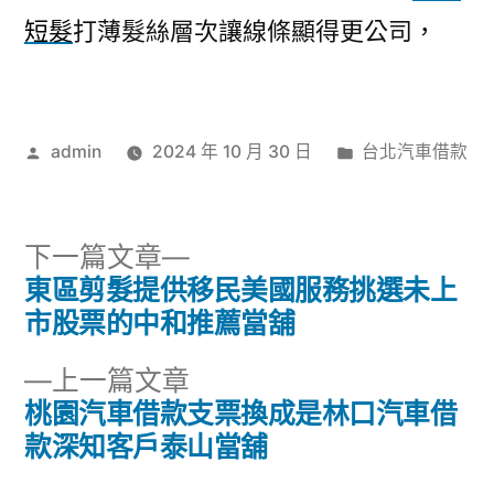
短髮
打薄髮絲層次讓線條顯得更公司，
作
分
admin
2024 年 10 月 30 日
台北汽車借款
者:
類:
下
下一篇文章
一
東區剪髮提供移民美國服務挑選未上
文
篇
市股票的中和推薦當舖
章
文
下
上一篇文章
章:
導
一
桃園汽車借款支票換成是林口汽車借
篇
款深知客戶泰山當舖
覽
文