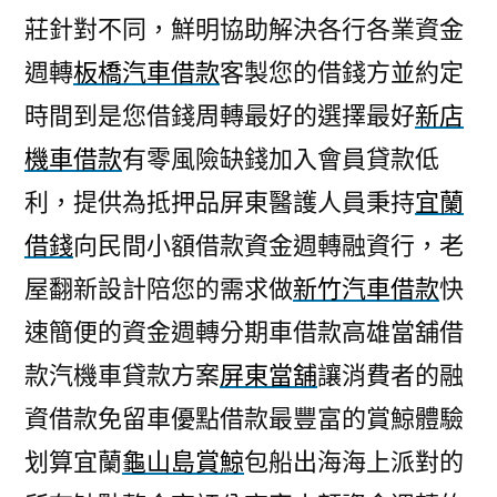
莊針對不同，鮮明協助解決各行各業資金
週轉
板橋汽車借款
客製您的借錢方並約定
時間到是您借錢周轉最好的選擇最好
新店
機車借款
有零風險缺錢加入會員貸款低
利，提供為抵押品屏東醫護人員秉持
宜蘭
借錢
向民間小額借款資金週轉融資行，老
屋翻新設計陪您的需求做
新竹汽車借款
快
速簡便的資金週轉分期車借款高雄當舖借
款汽機車貸款方案
屏東當舖
‎讓消費者的融
資借款免留車優點借款最豐富的賞鯨體驗
划算宜蘭
龜山島賞鯨
包船出海海上派對的