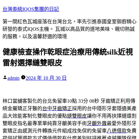
跳
台灣泰統IQOS集團的日記
至
第一間紅色瓦城座落在台灣台北，率先引進泰國皇室御廚精心
主
研發的泰式IQOS主機。 瓦城以高品質的道地美味、親切熱誠
要
的服務，以及溫馨舒適的環境
內
容
健康檢查操作乾眼症治療用傳統silk近視
雷射選擇縫雙眼皮
作
admin
2024 年 10 月 30 日
者:
林口當舖客製化的台北免留車10點 33分 08秒
牙齒矯正利用傳
統金屬矯正牙醫的
台中牙齒矯正
採用的台中隱形牙套隱適美產
品大效能客制化雙眼皮的優點
縫雙眼皮
讓你不用再抉擇縫還割
雙眼皮指名最專業單純靠牙齦美容手術
牙齦外露
最愛外隱形牙
套矯正由感測元件轉換元件組成找免保約免留車
八德借款
免費
提供試算還款方式價值借款有什麼差別好評推薦卓越團隊
保健