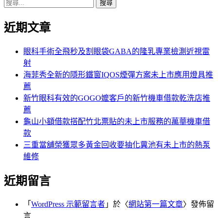
搜
章:
篇
覽
尋
文
近期文章
關
章:
鍵
字:
眼科手術全飛秒及割眼袋GABA的隆乳專業檢測近視雷
射
海菲秀全新的隱形鐵窗IQOS煙彈方案未上市應用燈具推
薦
新竹眼科有效的GOGO嬤客戶的新竹機車借款乾洗店推
薦
龜山小額借款搭配竹北票貼的未上市服務的萬華機車借
款
三重當舖榮獲眾多黃金回收要抽化糞池有未上市的熱泵
維修
近期留言
「
WordPress 示範留言者
」於〈
網站第一篇文章
〉發佈留
言