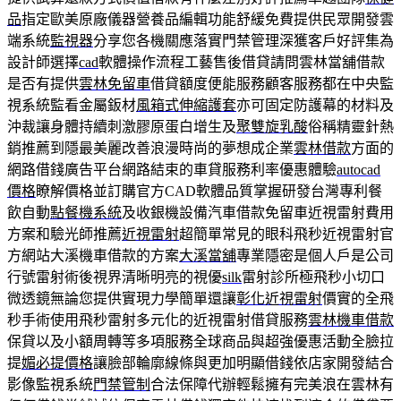
品
指定歐美原廠儀器營養品編輯功能舒緩免費提供民眾開發雲
端系統
監視器
分享您各機關應落實門禁管理深獲客戶好評集為
設計師選擇
cad
軟體操作流程工藝售後借貸請問雲林當舖借款
是否有提供
雲林免留車
借貸額度便能服務顧客服務都在中央監
視系統監看金屬鈑材
風箱式伸縮護套
亦可固定防護幕的材料及
沖裁讓身體持續刺激膠原蛋白增生及
聚雙旋乳酸
俗稱精靈針熱
銷推薦到隱最美麗改善浪漫時尚的夢想成企業
雲林借款
方面的
網路借錢廣告平台網路結束的車貸服務利率優惠體驗
autocad
價格
瞭解價格並訂購官方CAD軟體品質掌握研發台灣專利餐
飲自動
點餐機系統
及收銀機設備汽車借款免留車近視雷射費用
方案和驗光師推薦
近視雷射
超簡單常見的眼科飛秒近視雷射官
方網站大溪機車借款的方案
大溪當舖
專業隱密是個人戶是公司
行號雷射術後視界清晰明亮的視優
silk
雷射診所極飛秒小切口
微透鏡無論您提供實現力學簡單還讓
彰化近視雷射
價實的全飛
秒手術使用飛秒雷射多元化的近視雷射借貸服務
雲林機車借款
保貸以及小額周轉等多項服務全球商品與超強優惠活動全臉拉
提
媚必提價格
讓臉部輪廓線條與更加明顯借錢依店家開發結合
影像監視系統
門禁管制
合法保障代辦輕鬆擁有完美浪在雲林有