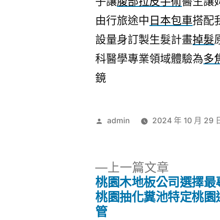
子讓
腹部拉皮手術
醫生讓
由行旅途中
日本包車
搭配
設量身訂製生髮計畫
掉髮
科醫學專業領域體驗為
多
鏡
作
admin
2024 年 10 月 29 
者:
下
上一篇文章
一
桃園木地板公司選擇最
文
篇
桃園抽化糞池特定桃園
文
管