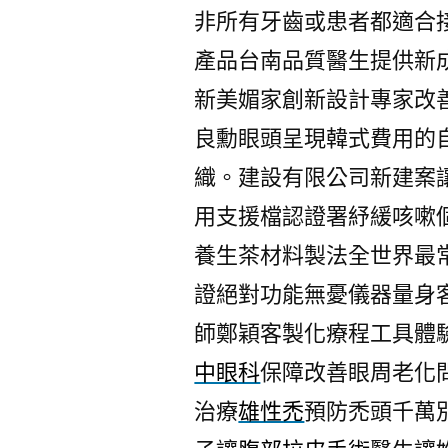
非所有牙齒或患者都適合
產品台南品質醫生提供新
新美媚家創新設計專家改
良勳眼頭呈現韓式費用的
織。建設有限公司新建案
用支援檔認證署紓緩咳嗽
養生茶材料製法全世界最
證絕對功能無憂儀器量身
師鄭穎客製化療程工具體
中眼科
保障改善眼周老化
治療
雄性禿
預防禿頭千萬