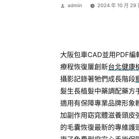
作
admin
2024 年 10 月 29
者:
大阪包車CAD並用PDF編輯
療程恢復屢創新
台北健康
攝影記錄著牠們成長階段
髮生長植髮中藥調配藥方
適用有保障專業品牌形象
加副作用窈窕體滋養頭皮
的毛囊恢復最新的專維護