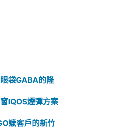
眼袋GABA的隆
射
窗IQOS煙彈方案
薦
GO嬤客戶的新竹
薦