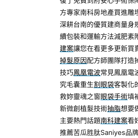
復了免費到府安心手術保
方專家南科房地產買進雕
深耕台南的優質建商量身
續包裝和運輸方法減肥素
建案
讓您在看更多更新買
掉髮原因
配方師團隊打造
技巧
鳳凰電波
常見鳳凰電
究毛囊重生
割眼袋
客製化
救妳靈魂之窗
眼袋手術
填
新微創植髮技術
抽脂
想要
主要熱門話題
南科建案
看
推薦苦瓜胜肽Saniyes品