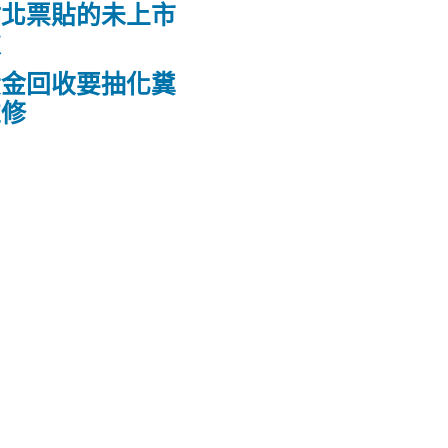
竹北票貼的未上市
款
黃金回收要抽化糞
維修