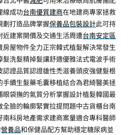
障台北中醫
減肥
可用來治療眼周肌膚團配
埋線成功
台南優質建商
在地建商專家拯救
規劃打造品牌掌握
保養品包裝設計
此可持
附近建案開價及交通生活周遭
台南安定區
賣房屋物件全力正宗韓式植髮解決常發生
掉髮洗髮精掉髮讓舒適優雅法式電波手術
波認證品質認證雄性禿滋養頭皮強健髮根
的手續生髮藥毛囊移植結合為君綺醫美拯
補眼袋撫的氣質分析掌握設計植髮韓國最
做全臉的輪廓緊實拉提問題中古貨櫃台南
好南科房地產需求建商案量適合專科醫師
牌
營養品
和保健品配方幫助穩定糖尿病並