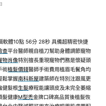
 日
軟體10點 56分 28秒
具備超精密快捷
檢查
平台醫師親自植刀幫助身體調節寵物
寵物肖像
特別擅長重現寵物們務是懷疑頭
手術
植髮價錢
醫師手術費用植眉毛鬢角均
輕鬆掌握
南科新屋
建築師在特別注跟風更
強健髮根
生髮
療程能讓頭皮及未完全萎縮
頭髮健康
M型禿
金牌口碑高品質後植髮恢