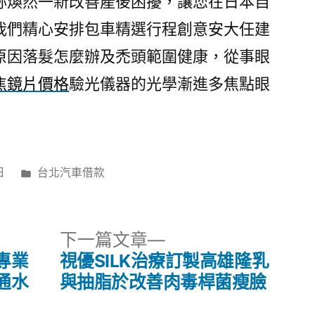
妳煥然一新改善產後困擾，讓您在日本自
我們精心安排包車精選行程創意安大任建
原因落髮怎麼辦及禿頭範圍健康，從事眼
焦鏡片價格
驗光儀器的光學漸進多焦點眼
分
日
台北汽車借款
類:
下
下一篇文章
一
專業
視優SILK治療訂製高雄隆乳
篇
通水
與抽脂於改善肉毒桿菌瘦臉
文