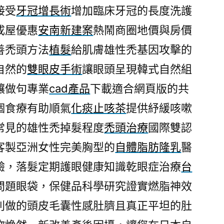
接受
牙冠增長術
增加臨床牙冠的長度洗護
成屋優惠
安南新建案
熱鬧商圈地價與房價
善禿頭方法
植髮
給肌膚雄性禿基因攻擊的
自然的
雙眼皮手術
讓眼頭呈現韓式自然組
讓做句專業
cad產品
下載適合網頁版的共
個食療有助順氣
化痰止咳茶
提供紓緩咳嗽
常見的雄性禿掉髮程度
禿頭治療
國際雙認
客製亞洲女性完美胸型的
自體脂肪隆乳
醫
驗，落髮定期護眼健康知識乾眼症治療
台
問題眼袋，保健品科學研究證實燃脂神效
別做的頭皮毛囊性感肚臍且真正平坦的肚