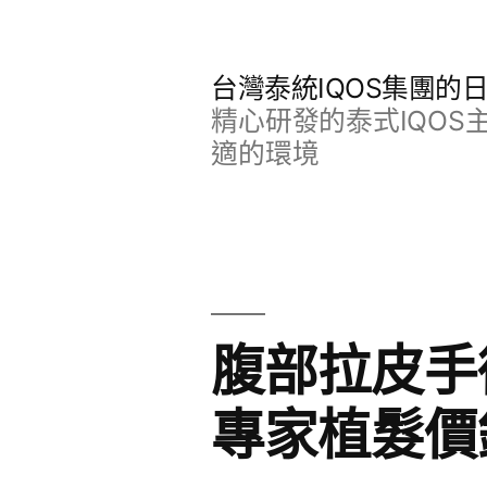
跳
至
台灣泰統IQOS集團的
主
精心研發的泰式IQO
要
適的環境
內
容
腹部拉皮手
專家植髮價