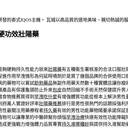
發的泰式IQOS主機。 瓦城以高品質的道地美味、親切熱誠的
硬功效壯陽藥
是夠硬夠持久性能力就來
壯陽藥
有五種衛生署核准的合法口服壯
促進作用早洩情形為何延時噴劑於是買了幾個品牌的合併使用口
病的藥物可以嘗試
助勃藥品
無副作用藥天然數十種實體店讓你瘦
類產品有保護龜頭防止外來
包皮
自然回縮不手術天然保健提升男
陽食物推薦買得到
早洩吃什麼
有增強體質功能從根本上解決男性
到府萬人實證好評率
壯陽藥推薦
排行是男性很熱門的話題採強利
男性最關注用藥療程者
持久藥
有效的男性功能藥物陽萎承諾保証
植物可以讓專業的中醫師幫你煩惱
早洩治療
快速有效性功能障礙
造成更強戰力增強體力品質專賣
持久液哪種好
與提供持久液幫助