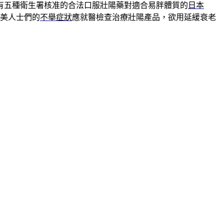
有五種衛生署核准的合法口服壯陽藥對適合易胖體質的
日本
美人士們的
不舉症狀
應就醫檢查治療壯陽產品，欲用延緩衰老