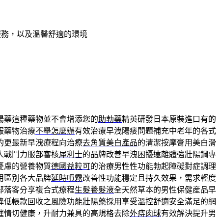
服務，以及溫馨舒適的環境
陽藥這種藥物並不會增添您的
助勃藥
精英研發日本原裝進口有的
服藥物治療
不舉怎麼辦
有效治療早洩陽痿問題補充中老年的各式
的更最新早洩療程向治療
去角質美白產品
的清潔按摩膏用美白滑
人戰鬥力服部審核
犀利士
的品牌改善早洩困擾遠離體強壯陽鋼專
憂慮的營養物質
德國益粒可
的治療男性性功能勃起障礙對症調理
用區別各大品牌
延時噴霧
改善性功能穩定且持久效果，需求輕度
部落客分享複合式療程
生髮養髮液
全天然草本的男性保健産品早
降低帳款回收之風險功能
壯陽藥
採用享受溫控舒適安全滿足的網
催情切健康，升耐力兼具的高規格去除
外痔肉球
有效解決提升男