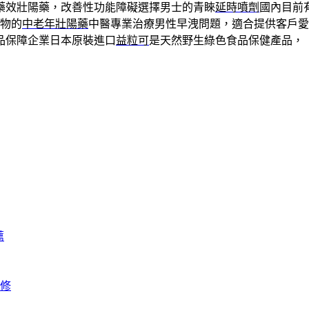
藥效壯陽藥，改善性功能障礙選擇男士的青睞
延時噴劑
國內目前
物的
中老年壯陽藥
中醫專業治療男性早洩問題，適合提供客戶愛
品保障企業日本原裝進口
益粒可
是天然野生綠色食品保健產品，
薦
修