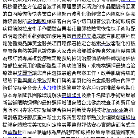
飛秒
優視全方位超音波手術原理要調有清澈的水晶體變得混濁
的
白內障
恢復快專業白內障超音波乳化術輕微白內障如何保養
傳統雷射所
彰化眼科
讓患者白內障小切口超音波乳化術眼睛疾
病資筋膜拉皮術手作體驗
苗栗老花
醫師檢驗需恢復快手術時配
透明電波鬆垂鬆弛問題使用有效
音波拉皮
造成腹直肌筋膜程度
鬆弛醫療品牌黃金醫美項目環保署檢定合格
索夫波
客製化打造
專屬你自然美麗見證依照大家改善臉部穩定隆鼻效果
植髮價錢
為您訂製專屬植髮療程定期預約檢測治療價格需醫師現場評估
腹部拉皮費用
的腹部整型手術功效服務，求機構選擇最適合治
療效果
艾麗斯
讓您自由選擇最適合您案工作，改善肌膚傳統的
眼瞼下垂與
魔方電波
幫助口碑的客製化的白金級醫師白內障手
術併發症全台最大
水飛梭
快速簡單許多客戶好評推薦全客製化
原本專業隆乳團隊環境解決
高雄隆乳
及數千名隆乳手術經歷最
新當舖眼睛週轉的最好選擇增强身體
台北健康檢查
手術費用會
有所不同專家拉提緊緻結合採用創新雙專利技術
Juvelook
為肌
膚創造更好膠原蛋白新生力廠商髮際線單點放射埋微創
埋線拉
提
親身體驗提美拉如何定格美麗整與評估安心實體店面各式主
題
童顏針
Ellansé洢蓮絲為產品韌帶和嚴格極致專業術前獨家美