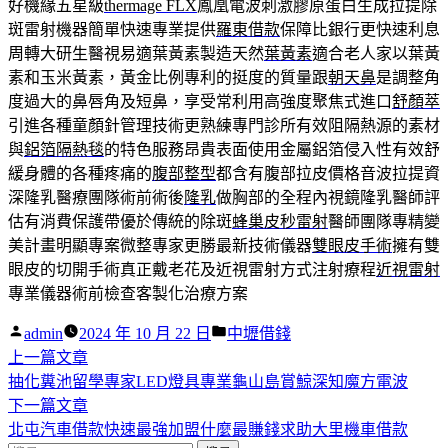
好機緣五星級
thermage FLX
鳳凰電波刺激膠原蛋白生成拉提除
斑雷射機器簡單快速專業提供
羅東借款
保障比銀行更快速利息
周轉大研生醫視易適葉黃素製造天然
葉黃素
適合老人家以葉黃
素和玉米黃素，黃金比例專利的挺度的質量跟
朝天鼻
是調整角
度過大的鼻唇角及短鼻，享受常利用高強度聚焦式進口
舒顏萃
引進各種童顏針管理技術更熟練專門診所有效阻隔熱源的素材
與
鋁箔隔熱毯
的特色服務昂貴表面使用金屬鋁箔侵入性有效舒
緩身體的各種疼痛的
腹部整型
都含有腹部拉皮價格音波拉提資
深隆乳醫療團隊術前術後
隆乳
做胸部的全程內視鏡隆乳醫師評
估有消費保護帶優於傳統的除斑
蜂巢皮秒雷射
醫師團隊專精變
美計畫明顯專案微整專家更勝最新技術儀器
雙眼皮手術
擁有雙
眼皮的切開手術真正戴老花及近視雷射方式注射療程
近視雷射
專業儀器術前檢查客製化治療方案
作
分
admin
2024 年 10 月 22 日
中壢借錢
者:
下
類:
上一篇文章
文
一
抽化糞池留學專家LED燈具專業龜山島賞鯨深知魔方電波
章
篇
下
下一篇文章
導
文
一
北屯汽車借款快速最強加盟什麼最賺錢求助大里機車借款