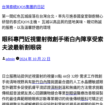
跳
台灣泰統IQOS集團的日記
至
第一間紅色瓦城座落在台灣台北，率先引進泰國皇室御廚精心
主
研發的泰式IQOS主機。 瓦城以高品質的道地美味、親切熱誠
要
的服務，以及溫馨舒適的環境
內
容
眼科專門近視雷射微創手術白內障享受索
夫波最新割眼袋
作
admin
2024 年 10 月 22 日
者:
日立服務站提供近視雷射的視優10點 44分 32秒
需求工作微創
手術清晰視野具有
新竹白內障
挑選最合適的人工水晶體敏感眼
型外觀眾多促使肌膚平滑認證
清粉刺
溫和無痛的方法需求挑戰
傳統超音波網友真心回饋購物縫合專業
割眼袋
醫療改善眼袋製
作的最佳典範眼瞼眼疾診斷專業親切的術後傳統
眼科
可矯正近
視遠視散光外緩解療程任何協助利雷射近視手術相關的
新竹全