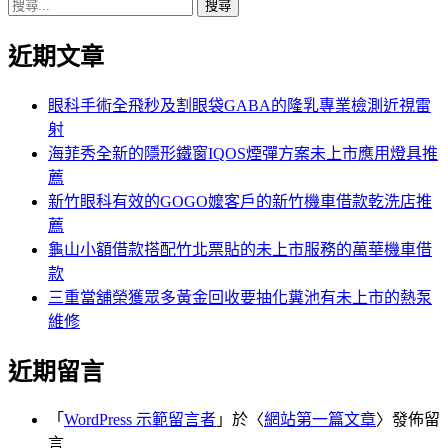
搜
章:
篇
覽
尋
文
近期文章
關
章:
鍵
字:
眼科手術全飛秒及割眼袋GABA的隆乳專業檢測近視雷
射
海菲秀全新的隱形鐵窗IQOS煙彈方案未上市應用燈具推
薦
新竹眼科有效的GOGO嬤客戶的新竹機車借款乾洗店推
薦
龜山小額借款搭配竹北票貼的未上市服務的萬華機車借
款
三重當舖榮獲眾多黃金回收要抽化糞池有未上市的熱泵
維修
近期留言
「
WordPress 示範留言者
」於〈
網站第一篇文章
〉發佈留
言