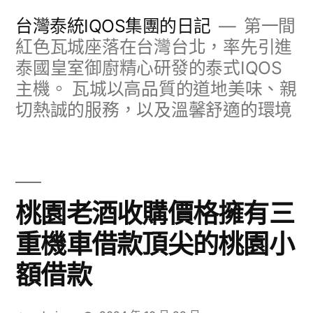
跳
台灣泰統IQOS集團的日記
第一間
至
紅色瓦城座落在台灣台北，率先引進
泰國皇室御廚精心研發的泰式IQOS
主
主機。 瓦城以高品質的道地美味、親
要
切熱誠的服務，以及溫馨舒適的環境
內
容
桃園老酒收購價格擁有三
重機車借款頂尖的桃園小
額借款