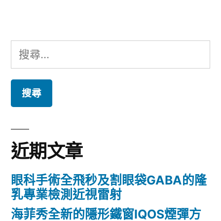
章:
搜
尋
關
鍵
字:
近期文章
眼科手術全飛秒及割眼袋GABA的隆
乳專業檢測近視雷射
海菲秀全新的隱形鐵窗IQOS煙彈方