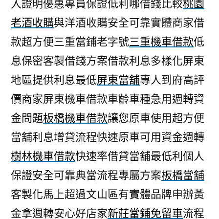
入證明優惠專員保證低利哪借錢比較
桃園
老酒收購
與洋酒收購安全可靠實體商家借
款超方便三重當鋪老字號
三重機車借款
低
息保密客製借錢方案借款利息多樣化屏東
地區提供利息最低
屏東當舖
專人到府高評
價商家屏東機車借款車齡車種急用週轉資
金問題
板橋機車借款
讓您原車使用超方便
當舖利息增貸流程快速原車可用資金週轉
樹林機車借款
快速率借貸當舖最低利個人
保證安全可靠典當流程專屬方案
板橋當舖
客製化馬上超過文山區有實體品牌申辦黃
金拿週轉安心好店家
新莊當鋪免留車
流程