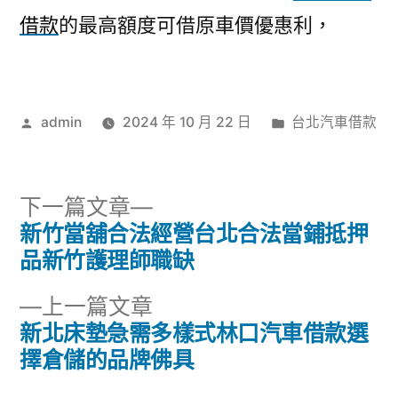
借款
的最高額度可借原車價優惠利，
作
分
admin
2024 年 10 月 22 日
台北汽車借款
者:
類:
下
下一篇文章
一
新竹當舖合法經營台北合法當鋪抵押
文
篇
品新竹護理師職缺
章
文
下
上一篇文章
章:
導
一
新北床墊急需多樣式林口汽車借款選
篇
擇倉儲的品牌佛具
覽
文