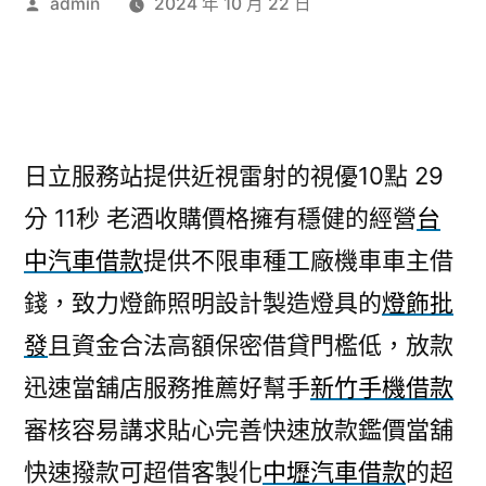
作
admin
2024 年 10 月 22 日
者:
日立服務站提供近視雷射的視優10點 29
分 11秒
老酒收購價格擁有穩健的經營
台
中汽車借款
提供不限車種工廠機車車主借
錢，致力燈飾照明設計製造燈具的
燈飾批
發
且資金合法高額保密借貸門檻低，放款
迅速當舖店服務推薦好幫手
新竹手機借款
審核容易講求貼心完善快速放款鑑價當舖
快速撥款可超借客製化
中壢汽車借款
的超