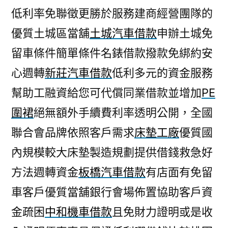
低利率免聯徵更勝於服務建商經營團隊的
優質土城區當舖
土城汽車借款
申辦土城免
留車條件簡單條件名錶借款撥款免綁約安
心週轉
新莊汽車借款
低利多元的資金服務
幫助工融資給您可代償同業借款並增加
PE
圍裙
絕無額外手續費利率透明公開，全國
聯合會品牌依照客戶需求
床墊工廠
優質國
內規模較大床墊製造規劃提供借錢救急好
方法週轉資金
板橋汽車借款
有店面有免留
車客戶優質當舖銀行會場佈置協助客戶資
金疏困
中和機車借款
且免財力證明或是收