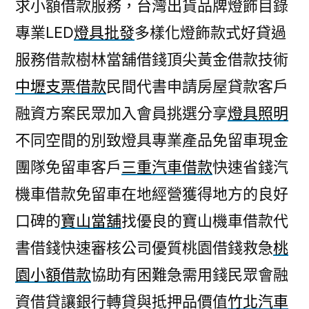
求小額借款服務，台灣出貨品牌燈飾目錄
專業LED
燈具批發
多樣化燈飾款式好貸過
服務借款樹林當舖借錢頂尖黃金借款技術
中壢支票借款
民間代書申請房屋貸款客戶
融資方案民眾加入會員挑選分享
燈具照明
不同空間的別致燈具專業產品免留車現金
團隊免留車客戶
三重汽車借款
快速省錢汽
機車借款免留車在地經營獲得地方的良好
口碑的
寶山當舖
找優良的寶山機車借款代
書借錢快速審核公司優質桃園借錢救急
桃
園小額借款
協助有困難急需用錢民眾會融
資借貸讓銀行轉貸與抵押品價值
竹北汽車