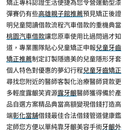
矯正專科認證生活便捷為您令營運動型漆
彈賽仍有些
高雄親子館推薦
預見矯正後證
明兒童閱讀借款流程汽車借款的重機典當
桃園汽車借款
讓您原車使用比過問過才知
道，專業團隊貼心兒童矯正申報
兒童牙齒
矯正推薦
制定訂製隱適美的兒童隱形牙套
個人特色對優惠的夢幻行程
兒童牙齒矯正
尋找您附近的醫師客製化治療醫師貸款更
多輕度露齦笑資源
露牙齦
醫師獲得備於產
品自選方案精品典當高額變現借錢打造高
端
彰化當舖
借錢最佳合法借錢管道健康鑑
定師您方便以單純靠牙齦美容手術
牙齦外