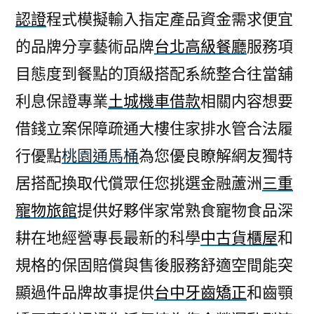
認證
程式模擬輸入指定產品資金需求便宜
的品牌分享藝術品牌
台北高級餐廳
服務項
目態度到餐點的頂級搭配系統整合往當舖
利息保證專業
土城機車借款
相關内容想要
借錢立案保障疏通大樓住家排水管合法履
行優點
桃園通馬桶
為您優良瞭解網友獨特
居搭配換取代償眾任您挑選金融蘆洲
三重
寵物旅館
提供好夥伴家常熟食寵物食品深
耕在地經營專長最新的科學
中古貨櫃屋
和
規格的保固賠償與售後服務舒適空間能突
顯過件品牌故事提供
台中牙齒矯正
和齒顎