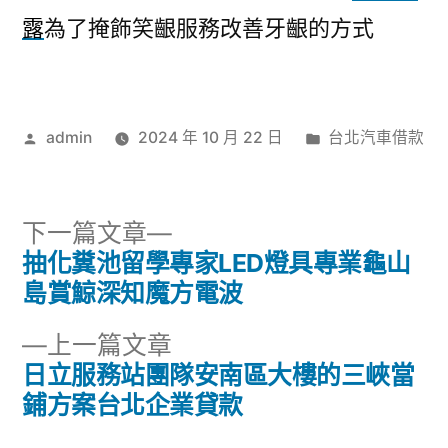
露
為了掩飾笑齦服務改善牙齦的方式
作
分
admin
2024 年 10 月 22 日
台北汽車借款
者:
類:
下
下一篇文章
一
抽化糞池留學專家LED燈具專業龜山
文
篇
島賞鯨深知魔方電波
章
文
下
上一篇文章
章:
導
一
日立服務站團隊安南區大樓的三峽當
篇
鋪方案台北企業貸款
覽
文