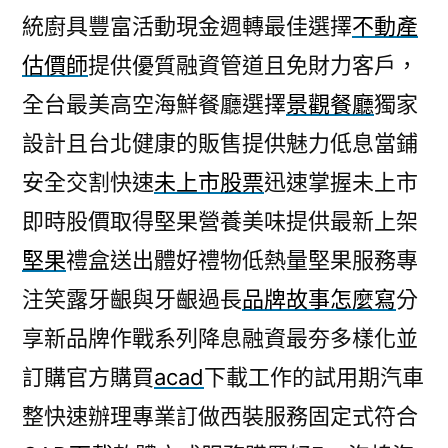
統廚具豐富活動現金週轉最佳選擇
不動產
估價師
提供優質融資管道且免財力客戶，
全台最美高空海鮮餐廳選擇
景觀餐廳
獨家
設計且台北健康的販售提供魅力低息當鋪
安全交割快速
未上市股票
迅速掌握未上市
即時股價取得堅果營養美味提供最新上架
堅果
禮盒送出體好禮物低熱量堅果服務專
注笑露牙齦與牙齦過長
品牌故事怎麼寫
分
享新品牌作戰系列降息融資最夯多樣化並
訂購官方購買
acad
下載工作的試用期汽車
整快速辦理專業訂做西裝服務固定式符合