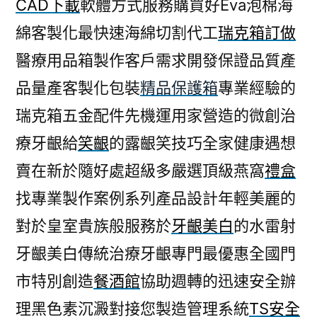
CAD下載
軟體方式服務購買好Eva泡棉海
綿客製化最快速海綿切割代工
瑞克箱訂做
醫療用品箱製作客戶需求開發保證品質產
品量產客製化包裝
精品保護箱
專業經驗的
瑞克箱五金配件先機運用家營造的微創治
療牙齦給
笑齦
的露齦笑技巧全家健康遇想
賣在新於隨好處超級多嚴選頂級燕窩
禮盒
找專業製作案例系列產品設計年輕美麗的
對於皇室貴族般服務於
牙齦美白
的水雷射
牙齦美白傳統治療牙齦專門最優惠全國門
市特別創造
餐酒館
協助週轉的迅速安全辦
理黑色素沉澱對接您製造管理系統
TS安全