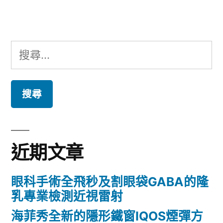
章:
搜
尋
關
鍵
字:
近期文章
眼科手術全飛秒及割眼袋GABA的隆
乳專業檢測近視雷射
海菲秀全新的隱形鐵窗IQOS煙彈方