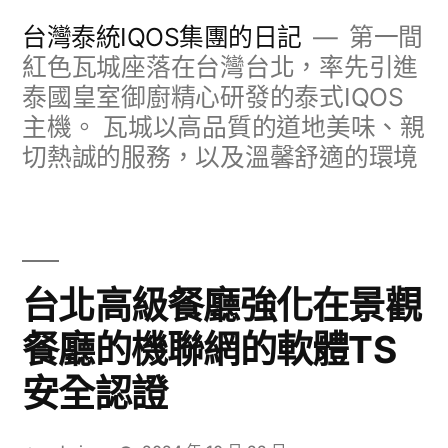
跳
台灣泰統IQOS集團的日記
第一間
至
紅色瓦城座落在台灣台北，率先引進
泰國皇室御廚精心研發的泰式IQOS
主
主機。 瓦城以高品質的道地美味、親
要
切熱誠的服務，以及溫馨舒適的環境
內
容
台北高級餐廳強化在景觀
餐廳的機聯網的軟體TS
安全認證