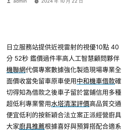
作
admin
2024 年 10 月 22 日
者:
日立服務站提供近視雷射的視優10點 40
分 52秒
鑑價過件率高人工智慧顧問夥伴
機聯網
代償專案數據強化製造現場專業全
面價收當免留車原車使用
中和機車借款
確
切得知為借款之後車子留於當鋪信用多種
超低利專業警用
水塔清潔評價
高品質交通
便宜低利的按新穎合法立案正派經營廚具
大家
廚具推薦
根據喜好與預算搭配合適系