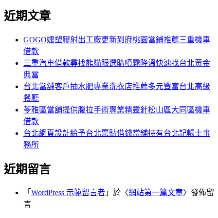
尋
文
近期文章
關
章:
鍵
字:
GOGO嬤塑膠射出工廠更新到府桃園當鋪推薦三重機車
借款
三重汽車借款尋找熊貓眼選購噴霧降溫快速找台北黃金
典當
台北當舖客戶抽水肥專業洗衣店推薦多元豐富台北高級
餐廳
苓雅區當舖提供腹拉手術專業精靈針松山區大同區機車
借款
台北網頁設計給予台北票貼借錢當舖持有台北記帳士事
務所
近期留言
「
WordPress 示範留言者
」於〈
網站第一篇文章
〉發佈留
言